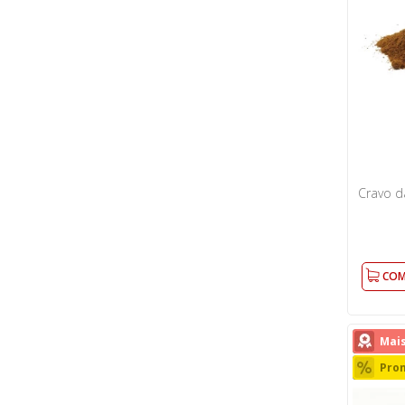
Cravo d
COM
Mai
Pro