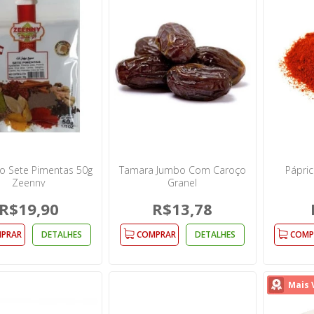
o Sete Pimentas 50g
Tamara Jumbo Com Caroço
Pápric
Zeenny
Granel
R$19,90
R$13,78
PRAR
DETALHES
COMPRAR
DETALHES
COMP
Mais 