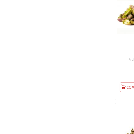
Pis
COM