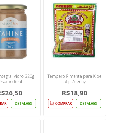
ntegral Vidro 320g
Tempero Pimenta para Kibe
ésamo Real
50g Zeenny
R$26,50
R$18,90
RAR
DETALHES
COMPRAR
DETALHES