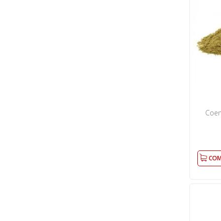
Coen
COM