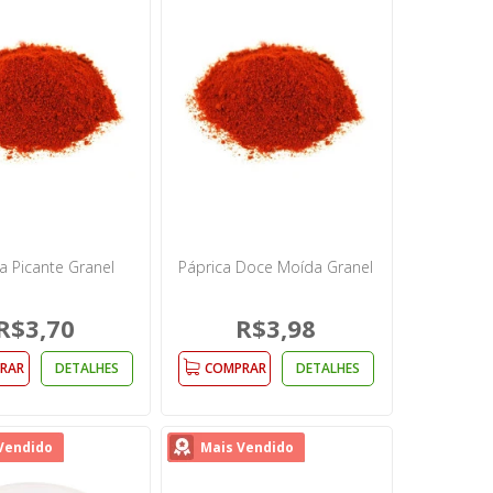
a Picante Granel
Páprica Doce Moída Granel
R$3,70
R$3,98
RAR
DETALHES
COMPRAR
DETALHES
Vendido
Mais Vendido