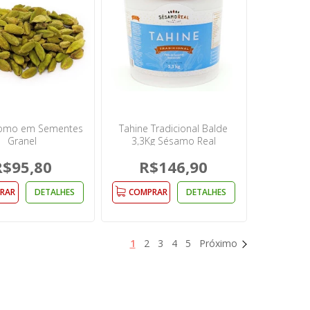
omo em Sementes
Tahine Tradicional Balde
Granel
3,3Kg Sésamo Real
R$95,80
R$146,90
RAR
DETALHES
COMPRAR
DETALHES
1
2
3
4
5
Próximo