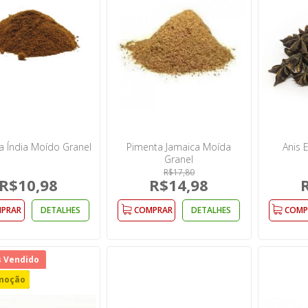
a Índia Moído Granel
Pimenta Jamaica Moída
Anis 
Granel
R$17,80
R$10,98
R$14,98
PRAR
DETALHES
COMPRAR
DETALHES
COMP
s Vendido
moção