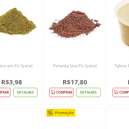
tro em Pó Granel
Pimenta Síria Pó Granel
Tahine 
R$3,98
R$17,80
PRAR
DETALHES
COMPRAR
DETALHES
COMP
Promoção