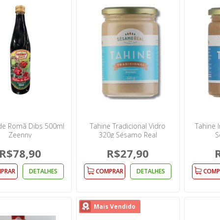
de Romã Dibs 500ml
Tahine Tradicional Vidro
Tahine I
Zeenny
320g Sésamo Real
S
R$78,90
R$27,90
PRAR
DETALHES
COMPRAR
DETALHES
COMP
Mais Vendido