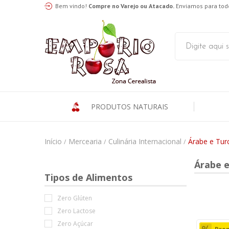
Bem vindo!
Compre no Varejo ou Atacado.
Enviamos para todo
PRODUTOS NATURAIS
Início
Mercearia
Culinária Internacional
Árabe e Tur
/
/
/
Árabe e
Tipos de Alimentos
Zero Glúten
Zero Lactose
Zero Açúcar