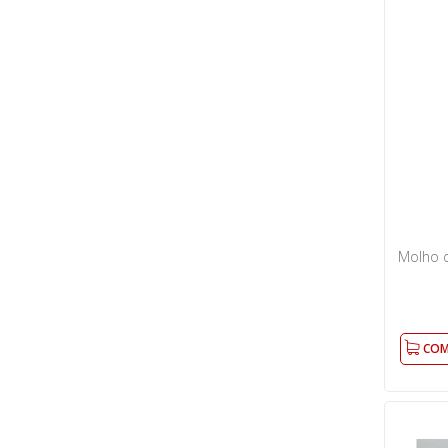
Zeenny
Sésamo Real
Molho 
COM