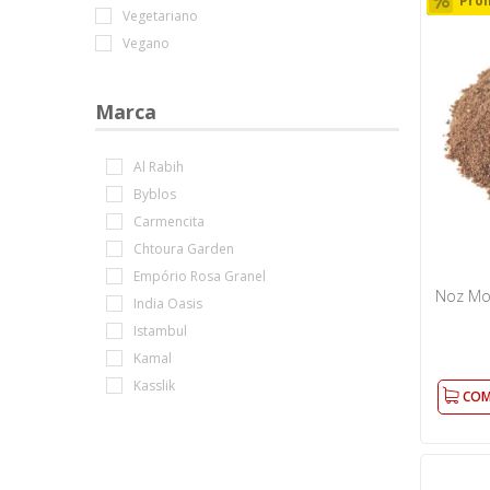
Pro
Vegetariano
Vegano
Marca
Al Rabih
Byblos
Carmencita
Chtoura Garden
Empório Rosa Granel
Noz Mo
India Oasis
Istambul
Kamal
Kasslik
COM
Kssara
Tabasco
Tomoorcom