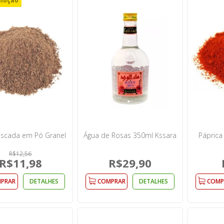
moção
scada em Pó Granel
Água de Rosas 350ml Kssara
Páprica
R$12,56
R$11,98
R$29,90
PRAR
DETALHES
COMPRAR
DETALHES
COMP