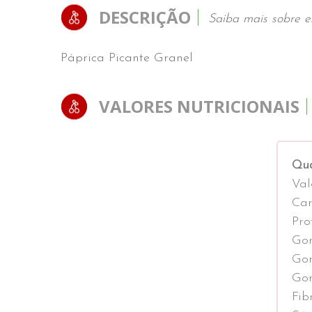
DESCRIÇÃO
Saiba mais sobre e
Páprica Picante Granel
VALORES NUTRICIONAIS
Qua
Val
Car
Pro
Gor
Gor
Gor
Fib