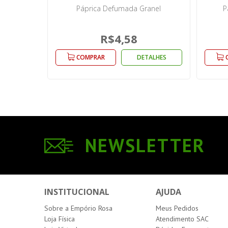
Páprica Defumada Granel
P
R$4,58
COMPRAR
DETALHES
NEWSLETTER
INSTITUCIONAL
AJUDA
Sobre a Empório Rosa
Meus Pedidos
Loja Física
Atendimento SAC