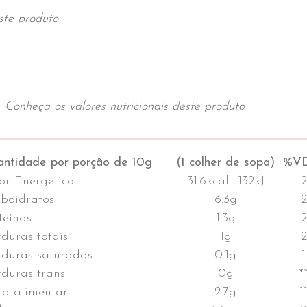
ste produto
Conheça os valores nutricionais deste produto
ntidade por porção de 10g
(1 colher de sopa)
%VD
or Energético
31.6kcal=132kJ
2
boidratos
6.3g
2
teínas
1.3g
2
duras totais
1g
2
duras saturadas
0.1g
1
duras trans
0g
*
ra alimentar
2.7g
1