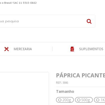
 o Brasil! SAC 11 3315-0662
MERCEARIA
SUPLEMENTOS
PÁPRICA PICANT
REF.:
846
Tamanho
200g
500g
1K