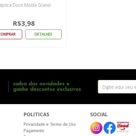
áprica Doce Moída Granel
R$3,98
COMPRAR
DETALHES
saiba das novidades e
ganhe descontos exclusivos
POLITICAS
SOCIAL
Privacidade e Termo de Uso
Pagamento