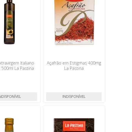
xtravirgem Italiano
Açafrão em Estigmas 400mg
 500ml La Pastina
La Pastina
NDISPONÍVEL
INDISPONÍVEL