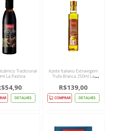
lsâmico Tradicional
Azeite Italiano Extravirgem
ml La Pastina
Trufa Branca 250ml La
Pastina
R$54,90
R$139,00
RAR
DETALHES
COMPRAR
DETALHES