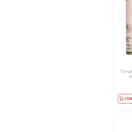
Tomat
4
COM