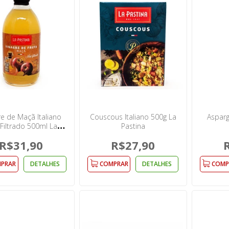
re de Maçã Italiano
Couscous Italiano 500g La
Asparg
Filtrado 500ml La
Pastina
Pastina
R$31,90
R$27,90
PRAR
DETALHES
COMPRAR
DETALHES
COMP