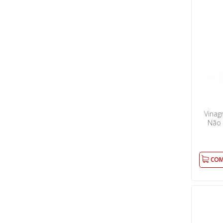
Vinag
Não 
COM