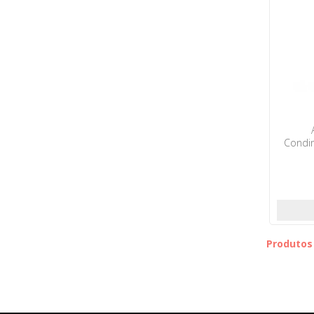
Condi
Preta G
Produtos