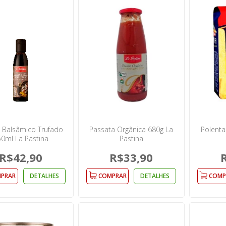
 Balsâmico Trufado
Passata Orgânica 680g La
Polenta
0ml La Pastina
Pastina
R$42,90
R$33,90
PRAR
DETALHES
COMPRAR
DETALHES
COMP