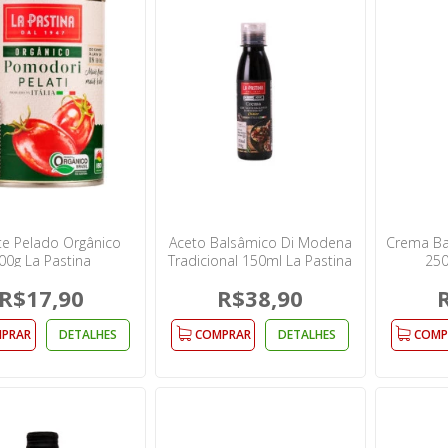
e Pelado Orgânico
Aceto Balsâmico Di Modena
Crema Ba
00g La Pastina
Tradicional 150ml La Pastina
250
R$17,90
R$38,90
PRAR
DETALHES
COMPRAR
DETALHES
COMP