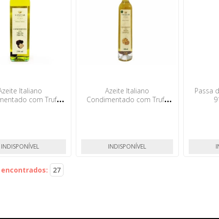
Azeite Italiano
Azeite Italiano
Passa d
mentado com Trufa
Condimentado com Trufa
9
arrafa 250ml Savitar
Branca Tubo 100ml Savitar
INDISPONÍVEL
INDISPONÍVEL
I
 encontrados:
27