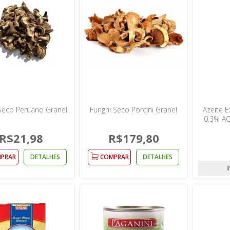
Seco Peruano Granel
Funghi Seco Porcini Granel
Azeite E
0,3% AC
R$21,98
R$179,80
PRAR
DETALHES
COMPRAR
DETALHES
I