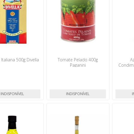
Italiana 500g Divella
Tomate Pelado 400g
Az
Paganini
Condim
Branca Ga
INDISPONÍVEL
INDISPONÍVEL
I