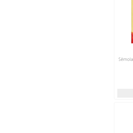
Sêmola 