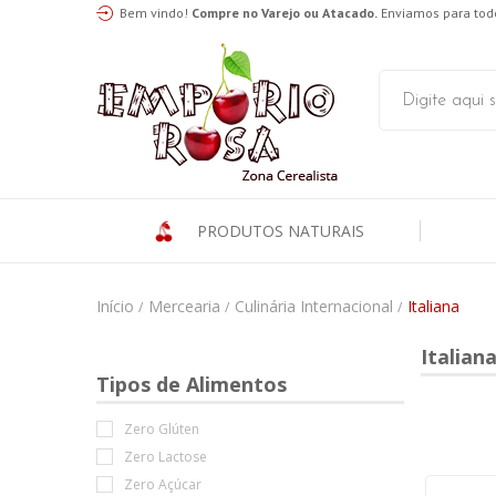
Bem vindo!
Compre no Varejo ou Atacado.
Enviamos para todo
PRODUTOS NATURAIS
Início
Mercearia
Culinária Internacional
Italiana
/
/
/
Italian
Tipos de Alimentos
Zero Glúten
Zero Lactose
Zero Açúcar