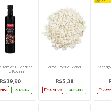
Prom
Balsâmico Di Modena
Arroz Arbório Granel
Aspargo
0ml La Pastina
R$39,90
R$5,38
PRAR
DETALHES
COMPRAR
DETALHES
COMP