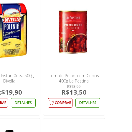
 Instantânea 500g
Tomate Pelado em Cubos
Divella
400g La Pastina
R$13,90
R$19,90
R$13,50
RAR
DETALHES
COMPRAR
DETALHES