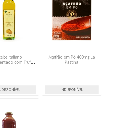
eite Italiano
Açafrão em Pó 400mg La
entado com Trufa
Pastina
rrafa 250ml Savitar
NDISPONÍVEL
INDISPONÍVEL