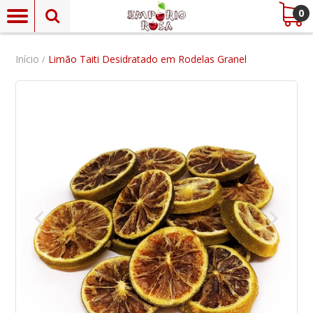
0
Início
Limão Taiti Desidratado em Rodelas Granel
/