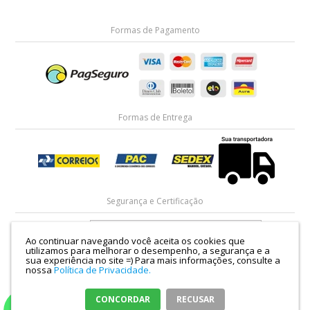
Formas de Pagamento
Formas de Entrega
Segurança e Certificação
Ao continuar navegando você aceita os cookies que
utilizamos para melhorar o desempenho, a segurança e a
sua experiência no site =)
Para mais informações, consulte a
nossa
Política de Privacidade.
Empório Rosa | CNPJ: 29.240.690/0001-38 | Rua Santa Rosa, nº 68 - Brás - Zona
Cerealista de São Paulo | Telefone (11) 3315-0662 | Email:
lojavirtual@emporiorosa.com.br |
Mapa do site
CONCORDAR
RECUSAR