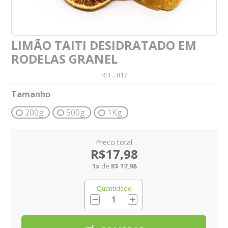
LIMÃO TAITI DESIDRATADO EM
RODELAS GRANEL
REF.:
817
Tamanho
200g
500g
1Kg
R$17,98
1
x
de
R$ 17,98
Quantidade