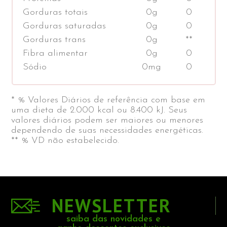
Gorduras totais
0g
0
Gorduras saturadas
0g
0
Gorduras trans
0g
**
Fibra alimentar
0g
0
Sódio
0mg
0
* % Valores Diários de referência com base em
uma dieta de 2.000 kcal ou 8.400 kJ. Seus
valores diários podem ser maiores ou menores
dependendo de suas necessidades energéticas.
** % VD não estabelecido.
NEWSLETTER
saiba das novidades e