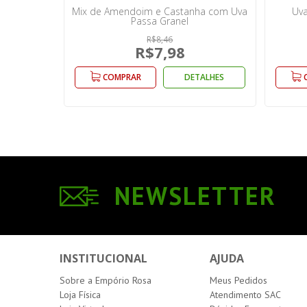
Mix de Amendoim e Castanha com Uva
Uva
Passa Granel
R$8,46
R$7,98
COMPRAR
DETALHES
NEWSLETTER
INSTITUCIONAL
AJUDA
Sobre a Empório Rosa
Meus Pedidos
Loja Física
Atendimento SAC