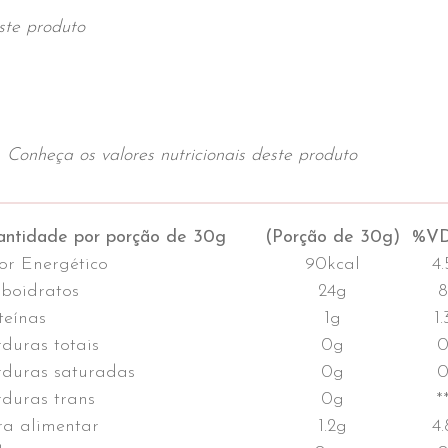
ste produto
Conheça os valores nutricionais deste produto
ntidade por porção de 30g
(Porção de 30g)
%VD
or Energético
90kcal
4.
boidratos
24g
8
teínas
1g
1.
duras totais
0g
duras saturadas
0g
duras trans
0g
*
ra alimentar
1.2g
4.