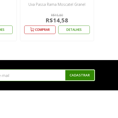
Uva Passa Rama Moscatel Granel
R$15,80
R$14,58
HES
COMPRAR
DETALHES
CADASTRAR