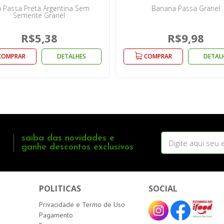
 Passa Preta Argentina Sem
Banana Passa Granel
Semente Granel
R$5,38
R$9,98
COMPRAR
DETALHES
COMPRAR
DETAL
saiba das novidades e
ganhe descontos exclusivos
POLITICAS
SOCIAL
Privacidade e Termo de Uso
Pagamento