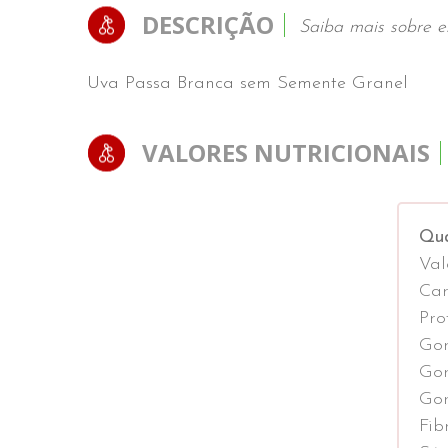
DESCRIÇÃO
Saiba mais sobre e
Uva Passa Branca sem Semente Granel
VALORES NUTRICIONAIS
Qua
Val
Car
Pro
Gor
Gor
Gor
Fib