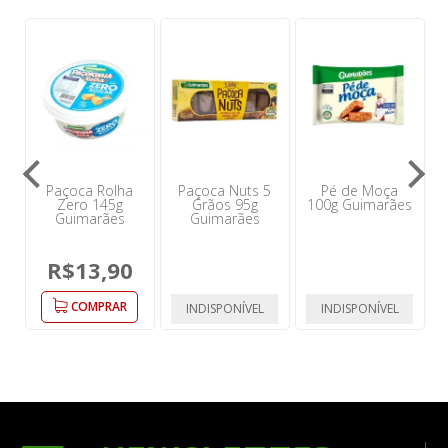
Paçoca Rolha
Paçoca Nuts 5
Pé de Moça
Zero 145g
Grãos 95g
100g Guimarães
Guimarães
Guimarães
R$13,90
COMPRAR
INDISPONÍVEL
INDISPONÍVEL