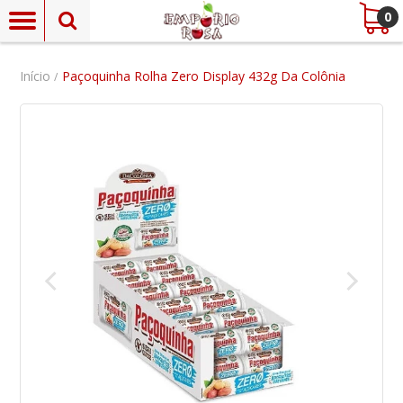
0
Início
Paçoquinha Rolha Zero Display 432g Da Colônia
/