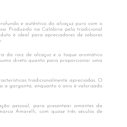
rofundo e autêntico do alcaçuz puro com o
sa. Produzido na Calábria pela tradicional
roduto é ideal para apreciadores de sabores
.
a da raiz de alcaçuz e o toque aromático
consumo direto quanto para proporcionar uma
.
cterísticas tradicionalmente apreciadas. O
ra a garganta, enquanto o anis é valorizado
ção pessoal, para presentear amantes da
arca Amarelli, com quase três séculos de
.