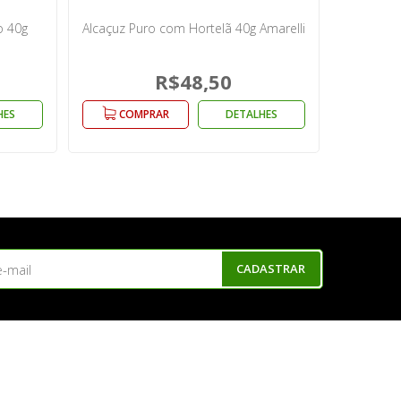
o 40g
Alcaçuz Puro com Hortelã 40g Amarelli
R$48,50
HES
COMPRAR
DETALHES
CADASTRAR