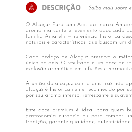
DESCRIÇÃO
Saiba mais sobre e
O Alcaçuz Puro com Anis da marca Amarell
aroma marcante e levemente adocicado do a
família Amarelli — referência histórica de
naturais e característicos, que buscam um
Cada pedaço de Alcaçuz preserva o métod
único do anis. O resultado é um doce de sa
explosão aromática em infusões e harmonizaç
A união do alcaçuz com o anis traz não ap
alcaçuz é historicamente reconhecido por s
por seu aroma intenso, refrescante e suave
Este doce premium é ideal para quem bu
gastronomia europeia ou para compor uma
tradição, garante qualidade, autenticidad