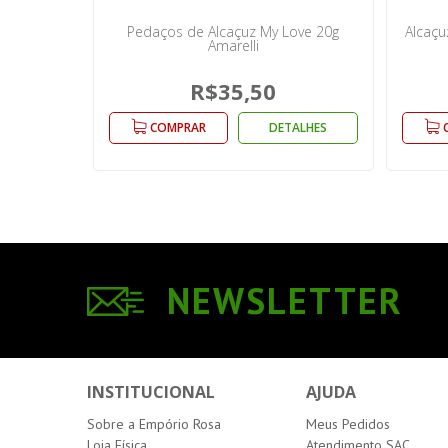
Pedaços de Alcaçuz My Love 20g
Alcaçu
Amarelli
R$35,50
COMPRAR
DETALHES
NEWSLETTER
INSTITUCIONAL
AJUDA
Sobre a Empório Rosa
Meus Pedidos
Loja Física
Atendimento SAC