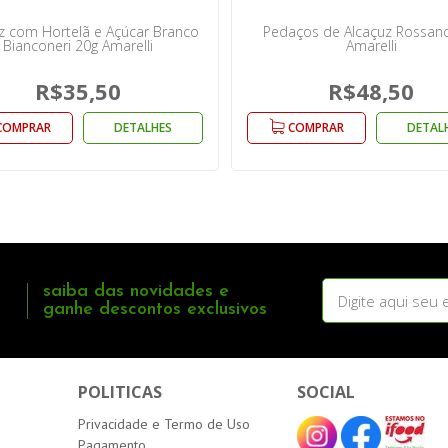
z com Hortelã e Açúcar Branco
Pedaços de Alcaçuz Rossan
Bianconeri 20g Amarelli
Amarelli
R$35,50
R$48,50
COMPRAR
DETALHES
COMPRAR
DETAL
saiba das novidades e
ganhe descontos exclusivos
POLITICAS
SOCIAL
Privacidade e Termo de Uso
Pagamento