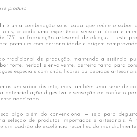
ste produto
i é uma combinação sofisticada que reúne o sabor p
nis, criando uma experiência sensorial única e inten
sde 1731 na fabricação artesanal de alcaçuz — este p
 doce premium com personalidade e origem comprovada
o tradicional de produção, mantendo a essência pur
bor forte, herbal e envolvente, perfeito tanto para 
ões especiais com chás, licores ou bebidas artesanais
enas um sabor distinto, mas também uma série de cara
ua potencial ação digestiva e sensação de conforto pa
mente adocicado.
sca algo além do convencional — seja para degusta
 seleção de produtos importados e artesanais. A m
e e um padrão de excelência reconhecido mundialmente